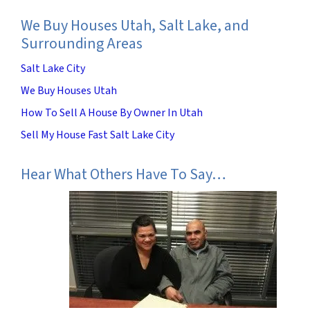
We Buy Houses Utah, Salt Lake, and
Surrounding Areas
Salt Lake City
We Buy Houses Utah
How To Sell A House By Owner In Utah
Sell My House Fast Salt Lake City
Hear What Others Have To Say…