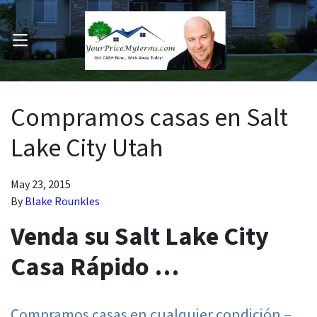
OPEN MENU
pen Submenu
Compramos casas en Salt
Lake City Utah
May 23, 2015
By
Blake Rounkles
Venda su Salt Lake City
Casa Rápido …
Compramos casas en cualquier condición –